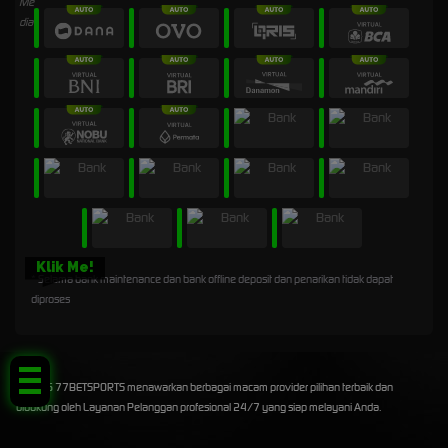
Klik Me!
* Selama bank maintenance dan bank offline deposit dan penarikan tidak dapat
diproses
©2026 77BETSPORTS menawarkan berbagai macam provider pilihan terbaik dan
didukung oleh Layanan Pelanggan profesional 24/7 yang siap melayani Anda.