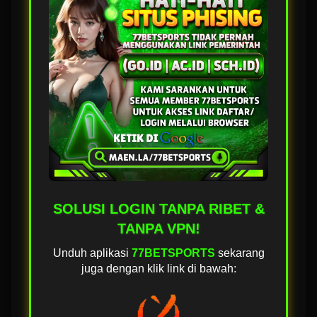
77BETSPORTS: Situs Slot
Gacor 777 Hari Ini dan Link
Slot777 Online Terbaru
Selamat datang di situs
slot gacor 777
hari ini, tempat terbaik bagi para pencinta game slot
online yang mencari pengalaman bermain seru, game terlengkap, dan pastinya gampang
menang maxwin. 77Betsports hadir dengan berbagai fitur unggulan yang menjamin
kenyamanan dan keseruan setiap pemain, pokoknya setiap deposit disini harus jackpot
maxwin. Dengan keunggulan tampilan web yang responsif, pilihan permainan yang
lengkap seperti
slot777
, hingga layanan customer service 24 jam yang ramah dan
profesional, semua kami sediakan untuk memastikan kamu tidak kecewa saat bermain di
sini.
SOLUSI LOGIN TANPA RIBET &
Salah satu keunggulan kami adalah hadirnya fitur demo slot online gratis, termasuk dari
provider populer seperti Pragmatic Play, PG Slot, dan tentunya slot777 sendiri. Fitur ini
TANPA VPN!
memungkinkan pemain mencoba game sebelum bermain dengan uang asli, sehingga
Unduh aplikasi
77BETSPORTS
sekarang
strategi bermain bisa disiapkan dengan lebih baik. Kami percaya, 77BETSPORTS menjadi
juga dengan klik link di bawah:
agen judi
slot online
terpercaya dengan kerja keras dan dedikasi tinggi, itulah mengapa
77BETSPORTS terus berinovasi agar menjadi situs slot gacor hari ini yang paling dipercaya
dan dicari oleh pemain di seluruh Indonesia.
Bagi kamu yang sedang mencari permainan dengan tingkat kemenangan tinggi dan