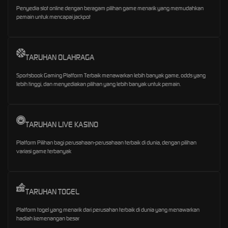
Penyedia slot online dengan beragam pilihan game menarik yang memudahkan
pemain untuk mencapai jackpot
TARUHAN OLAHRAGA
Sportsbook Gaming Platform Terbaik menawarkan lebih banyak game, odds yang
lebih tinggi, dan menyediakan pilihan yang lebih banyak untuk pemain.
TARUHAN LIVE KASINO
Platform Pilihan bagi perusahaan-perusahaan terbaik di dunia, dengan pilihan
variasi game terbanyak
TARUHAN TOGEL
Platform togel yang menarik dari perusahan terbaik di dunia yang menawarkan
hadiah kemenangan besar