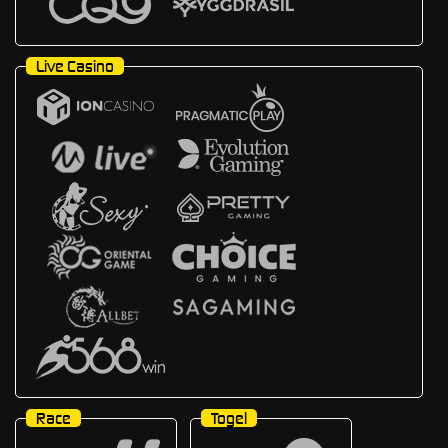
Live Casino
Race
Togel