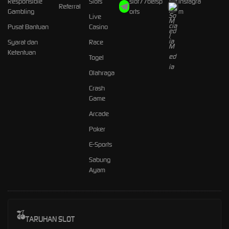
Responsible
Slots
slot77betsp
Instagra
Referral
Gambling
orts
m
Live
Pusat Bantuan
Casino
Syarat dan
Race
Ketentuan
Togel
Olahraga
Crash
Game
Arcade
Poker
E-Sports
Sabung
Ayam
TARUHAN SLOT