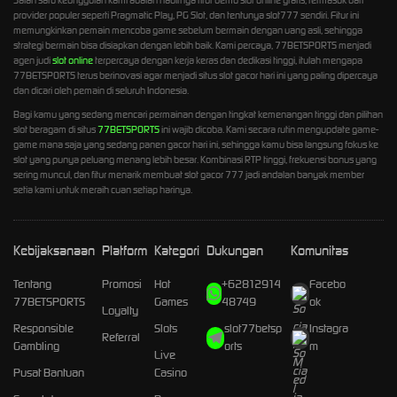
Salah satu keunggulan kami adalah hadirnya fitur demo slot online gratis, termasuk dari
provider populer seperti Pragmatic Play, PG Slot, dan tentunya slot777 sendiri. Fitur ini
memungkinkan pemain mencoba game sebelum bermain dengan uang asli, sehingga
strategi bermain bisa disiapkan dengan lebih baik. Kami percaya, 77BETSPORTS menjadi
agen judi
slot online
terpercaya dengan kerja keras dan dedikasi tinggi, itulah mengapa
77BETSPORTS terus berinovasi agar menjadi situs slot gacor hari ini yang paling dipercaya
dan dicari oleh pemain di seluruh Indonesia.
Bagi kamu yang sedang mencari permainan dengan tingkat kemenangan tinggi dan pilihan
slot beragam di situs
77BETSPORTS
ini wajib dicoba. Kami secara rutin mengupdate game-
game mana saja yang sedang panen gacor hari ini, sehingga kamu bisa langsung fokus ke
slot yang punya peluang menang lebih besar. Kombinasi RTP tinggi, frekuensi bonus yang
sering muncul, dan fitur menarik membuat slot gacor 777 jadi andalan banyak member
setia kami untuk meraih cuan setiap harinya.
Kebijaksanaan
Platform
Kategori
Dukungan
Komunitas
Tentang
Promosi
Hot
+62812914
Facebo
77BETSPORTS
Games
48749
ok
Loyalty
Responsible
Slots
slot77betsp
Instagra
Referral
Gambling
orts
m
Live
Pusat Bantuan
Casino