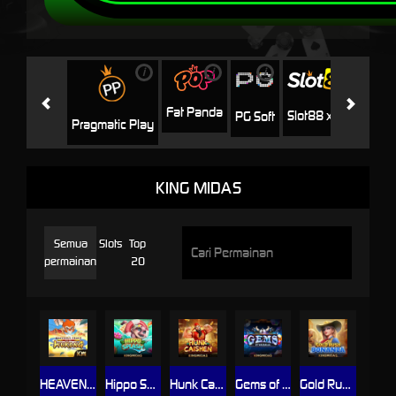
i
i
i
i
i
Facha
Fat Panda
Slot88 x PP
PG Soft
Pragmatic Play
KING MIDAS
Semua
Slots
Top
permainan
20
HEAVENLY FEAST WITH WUKONG
Hippo Splash
Hunk Cai Shen
Gems of Valhalla
Gold Rush Bonanza