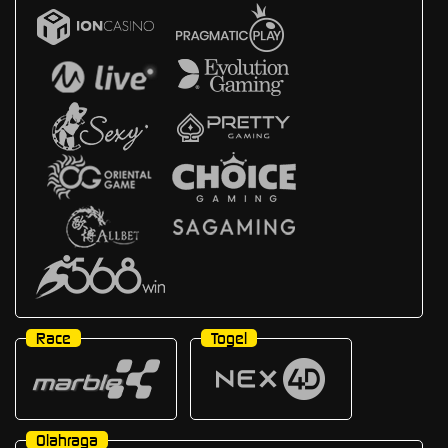
Race
Togel
Olahraga