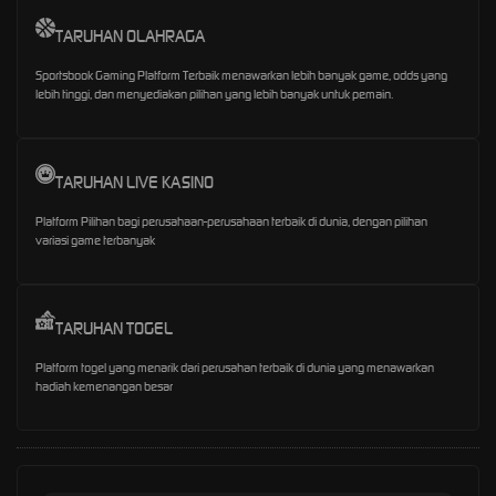
TARUHAN OLAHRAGA
Sportsbook Gaming Platform Terbaik menawarkan lebih banyak game, odds yang
lebih tinggi, dan menyediakan pilihan yang lebih banyak untuk pemain.
TARUHAN LIVE KASINO
Platform Pilihan bagi perusahaan-perusahaan terbaik di dunia, dengan pilihan
variasi game terbanyak
TARUHAN TOGEL
Platform togel yang menarik dari perusahan terbaik di dunia yang menawarkan
hadiah kemenangan besar