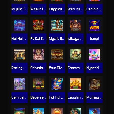
Mystic Fortune Deluxe
Wealth Inn
Happiest Christmas Tree
Wild Trucks
Lantern Luck
Hot Hot Halloween
Fa Cai Shen
Mystic Shaman
Isibaya Queens
Jump!
Racing Royalty
Shivering Strings
Four Divine Beasts
Shamrock Quest
Hyper Hues
Carnival Cove
Baba Yaga
Hot Hot Fruit
Laughing Buddha
Mummy Hunter