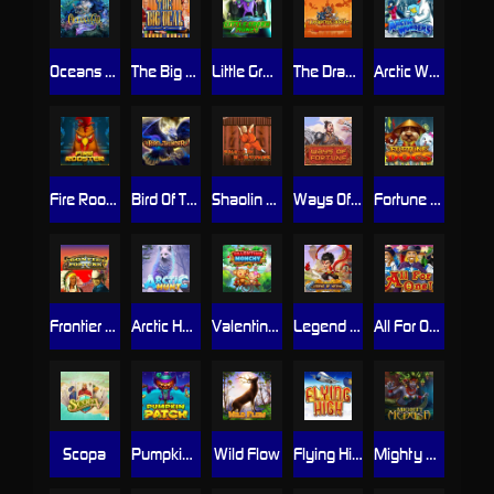
Oceans Call
The Big Deal
Little Green Money
The Dragon Castle
Arctic Wonders
Fire Rooster
Bird Of Thunder
Shaolin Fortunes
Ways Of Fortune
Fortune Dogs
Frontier Fortunes
Arctic Hunt
Valentine Monchy
Legend Of Nezha
All For One
Scopa
Pumpkin Patch
Wild Flow
Flying High
Mighty Medusa