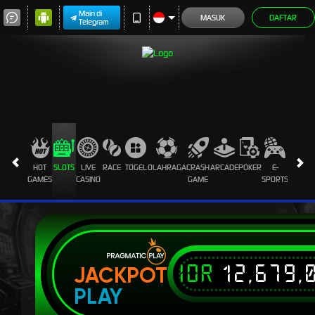
Main di
MASUK
DAFTAR
Telegram
HOT
SLOTS
LIVE
RACE
TOGEL
OLAHRAGA
CRASH
ARCADE
POKER
E-
SABUN
GAMES
CASINO
GAME
SPORTS
AYAM
IDR
12,679,
JACKPOT
PLAY