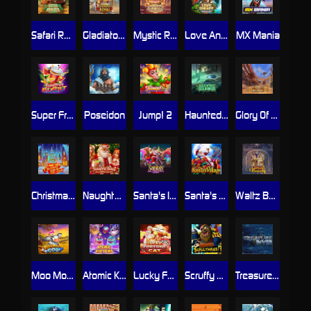
Safari Rumble
Gladiator Royal
Mystic Rings
Love And Riches: Eldorado
MX Mania
Super Fruit Blast
Poseidon
Jump! 2
Haunted Harbor
Glory Of Rome
Christmas Gift Rush
Naughty Santa
Santa's Inn
Santa's Village
Waltz Beauty
Moo Moo Cow
Atomic Kittens
Lucky Fortune Cat
Scruffy Scallywags
Treasure Diver