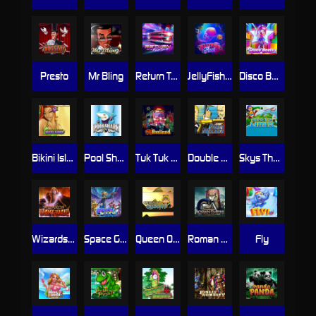
Presto
Mr Bling
Return To The Feature
JellyFish Flow
Disco Beats
Bikini Island
Pool Shark
Tuk Tuk Thailand
Double O Dollars
Skys The Limit
Wizards Want War!
Space Goonz
Queen Of Queens
Roman Empire
Fly