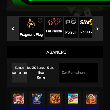
i
i
i
i
i
Facha
Fat Panda
Slot88 x PP
PG Soft
Pragmatic Play
HABANERO
Semua
Top 20
Bonus
Slots
permainan
Buy
Game