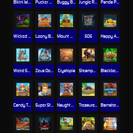
Bikini Island Deluxe
Pucker Up Prince
Buggy Bonus
Jungle Rumble
Panda Panda
Wicked Witch
Loony Blox
Mount Mazuma
SOS
Happy Ape
Weird Science
Zeus Deluxe
Crystopia
Steampunk Plinko
Blackbeards Bounty
Candy Tower
Super Strike
Naughty Wukong
Treasure Tomb
Barnstormer Bucks