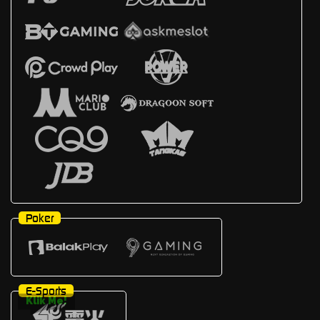
Poker
E-Sports
Klik Me!