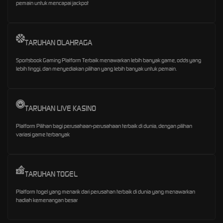
pemain untuk mencapai jackpot
TARUHAN OLAHRAGA
Sportsbook Gaming Platform Terbaik menawarkan lebih banyak game, odds yang
lebih tinggi, dan menyediakan pilihan yang lebih banyak untuk pemain.
TARUHAN LIVE KASINO
Platform Pilihan bagi perusahaan-perusahaan terbaik di dunia, dengan pilihan
variasi game terbanyak
TARUHAN TOGEL
Platform togel yang menarik dari perusahan terbaik di dunia yang menawarkan
hadiah kemenangan besar