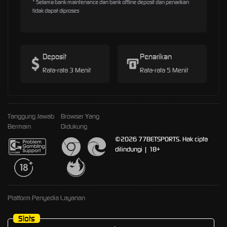
* Selama bank maintenance dan bank offline deposit dan penarikan
tidak dapat diproses
Deposit
Penarikan
Rata-rata 3 Menit
Rata-rata 5 Menit
Tanggung Jawab
Browser Yang
Bermain
Didukung
©2026 77BETSPORTS. Hak cipta
dilindungi | 18+
Platform Penyedia Layanan
Slots